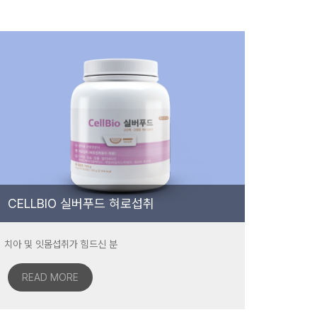
CELLBIO 실버푸드 혀로섭취
치아 및 잇몸섭취가 힘드신 분
READ MORE