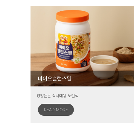
바이오밸런스밀
영양든든 식사대용 노인식
READ MORE