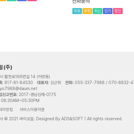
전화문의
히트
추천
최신
인기
할인
밀(주)
시 활천로166번길 14 (어방동)
:
617-81-84530
대표자:
김근휘
전화:
055-337-7988 / 070-8832-4
yo7988@daum.net
업신고번호:
2017-경남김해-0175
08:30AM~05:30PM
처리방침
서비스이용약관
ght © 2021 바이오밀.
Designed By
ADS&SOFT
| All rights reserved.