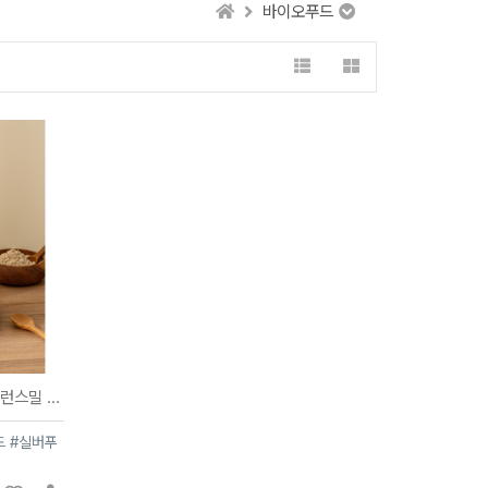
바이오푸드
바이오밀 시니어 식사대용 바이오밸런스밀 800g
드 #실버푸