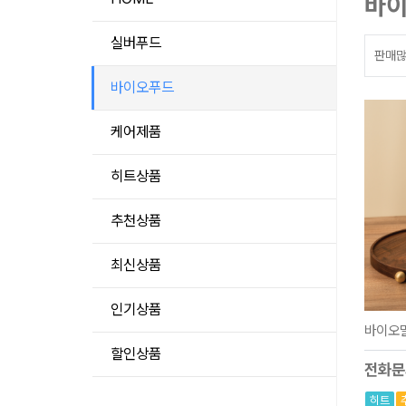
바
실버푸드
판매
바이오푸드
케어제품
히트상품
추천상품
최신상품
인기상품
바이오밀
할인상품
전화문
히트