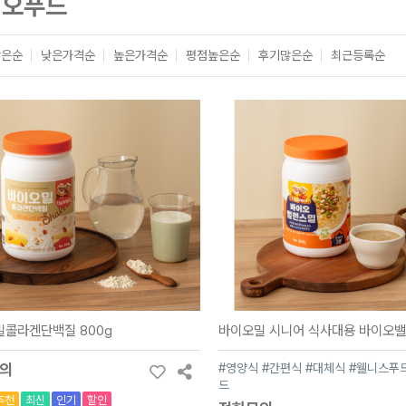
이오푸드
많은순
낮은가격순
높은가격순
평점높은순
후기많은순
최근등록순
콜라겐단백질 800g
의
#영양식 #간편식 #대체식 #웰니스푸
드
추천
최신
인기
할인